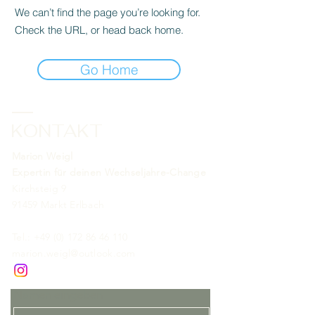
We can’t find the page you’re looking for.
Check the URL, or head back home.
Go Home
KONTAKT
Marion Weigl
Expertin
für deinen Wechseljahre-Change
Kirchsteig 9
91459 Markt Erlbach
Tel.:
+49 (0) 172 86 46 110
marion.weigl@outlook.com
Namen eingeben